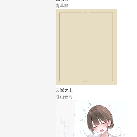
青草糕
云巅之上
苍山云海