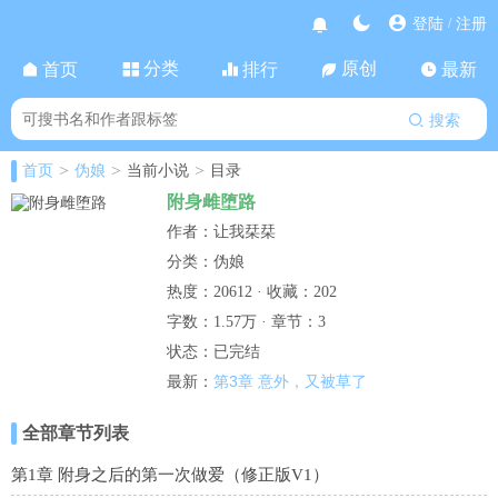
登陆
注册
/
分类
原创
首页
排行
最新
搜索
>
>
>
首页
伪娘
当前小说
目录
附身雌堕路
作者：让我栞栞
分类：伪娘
热度：20612 · 收藏：202
字数：1.57万 · 章节：3
状态：已完结
第3章 意外，又被草了
最新：
全部章节列表
第1章 附身之后的第一次做爱（修正版V1）