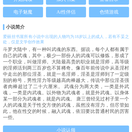
电子魅魔
Ai性伴侣
色情游戏
小说简介
爱丽丝书屋所有小说中出现的人物均为18岁以上的成人，若有不妥之
处，仅是文学创作效果
斗罗大陆中，有一种叫武魂的东西。据说，每个人都有属于
自己的武魂，其中，极少一部份人的武魂可以修炼，形成了
一个职业，叫做淫师。大陆最高贵的职业就是淫师，高等级
的淫师活到两三百岁也不算稀奇。像百年前传说中从圣淫村
中走出的那位淫圣，就是一名淫师，淫圣是淫师到了一定级
别的称号，男性淫力等级越高肉棒越大，传说中那位淫圣强
者肉棒超过了二十六厘米。 武魂分为两大类，一类是外武
魂，一类是内武魂。以外物为武魂者，就是外武魂。以身体
某一部分为武魂者，就是内武魂。 唐三曾经见过村子里一个
人的武魂是关于性交方便的武魂，虽然没有淫力，但尽管如
此，他在性交的时候，融入武魂，依旧要比普通村民的厉害
一些。
小说认领