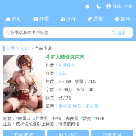
登陆
注册
/
分类
原创
首页
排行
最新
搜索
>
>
首页
玄幻
当前小说
斗罗大陆修炼纯肉
神梦斗灵
作者：
玄幻
分类：
热度：307869 · 收藏：2335
字数：30.96万 · 章节：40
状态：已完结
第40章 终章，番外篇
最新：
标签：
#
微重口
#
异世界
#
榨精
#
肉便器
#
群交
#
NTR
注意：该小说包含以上标签，请谨慎阅读
开始阅读
加入书架
查看目录