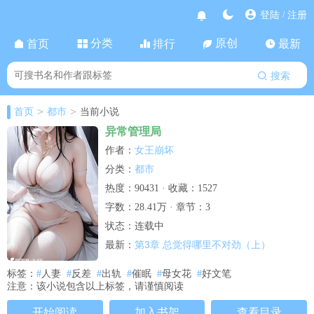
登陆
注册
/
分类
原创
首页
排行
最新
搜索
>
>
首页
都市
当前小说
异常管理局
女王崩坏
作者：
都市
分类：
热度：90431 · 收藏：1527
字数：28.41万 · 章节：3
状态：连载中
第3章 总觉得哪里不对劲（上）
最新：
标签：
#
人妻
#
反差
#
出轨
#
催眠
#
母女花
#
好文笔
注意：该小说包含以上标签，请谨慎阅读
开始阅读
加入书架
查看目录