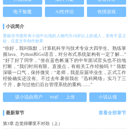
电子魅魔
Ai性伴侣
色情游戏
小说简介
爱丽丝书屋所有小说中出现的人物均为18岁以上的成人，若有不妥之
处，仅是文学创作效果
“你好，我叫陈默，计算机科学与技术专业大四学生。熟练掌
握Java、Python和Go语言，对分布式系统架构有一定了解…”
“好了好了同学，”坐在蓝色帐篷下的中年面试官头也不抬地
打断，“我们时间有限。直接点，有相关工作经验吗？” 陈默
深吸一口气，保持微笑：“老师，我是应届毕业生，正式工作
经验确实还没有。不过去年暑假我在『迅科网络』实习了三
个月，参与过他们后台管理系统的重构……”
uygf
该小说由用户
上传
小说认领
最新章节
查看全部章节
第3章 总觉得哪里不对劲（上）