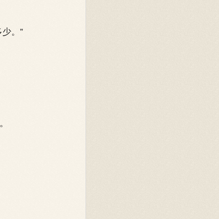
少。”
。