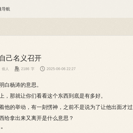
速导航
章 自己名义召开


俗人
2186
字
2025-06-06 22:27
白杨涛的意思。
，那就让你们看看这个东西到底是有多好。
他的举动，有一刻愣神，之前不是说为了让他出面才过
给拿出来又离开是什么意思？
”