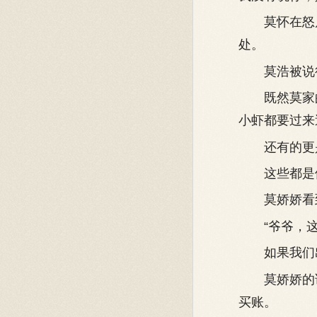
莫怀在怒斥
处。
莫浩被说得
既然莫家的
小虾都要过来
还有的更是
这些都是他
莫娇娇看到
“爷爷，这
如果我们出
莫娇娇的话
买账。