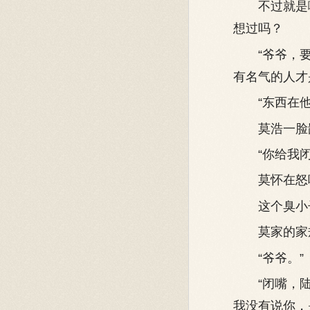
不过就是嘲
想过吗？
“爷爷，要
有名气的人才
“东西在他们
莫浩一脸鄙
“你给我闭
莫怀在怒喝
这个臭小子
莫家的家规
“爷爷。”
“闭嘴，陆
我没有说你，