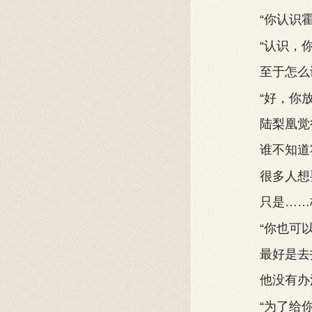
“你认识霍
“认识，你
至于怎么谈
“好，你放
陆梨凰觉得
谁不知道霍
很多人想要
只是……杨
“你也可以找
最好是去找
他没有办法
“为了给你一