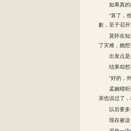
如果真的出
“算了，他
歉，至于召开
莫怀在知道
了灾难，她想
出发点是好
结果却想不
“好的，外
孟婉晴听到
亲也说过了，
以后要多
现在被这个