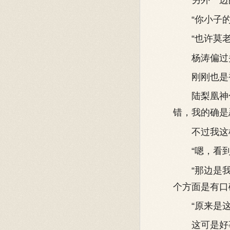
另外一边的
“你小子的
“也许莫老爷
杨涛偏过头
刚刚也是被
陆梨凰神色
错，我的确是
不过我这样
“嗯，看到
“那边是我
个方面是有口
“原来是这
这可是好事