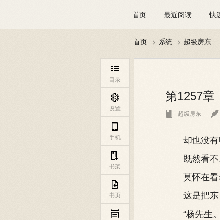
首页
最近阅读
快
首页
系统
超级房东



目录
第1257

设置


超级房东

手机
却也没有明

既然看不上
书架
莫怀在看着

这是把东西
书页
“杨先生。
