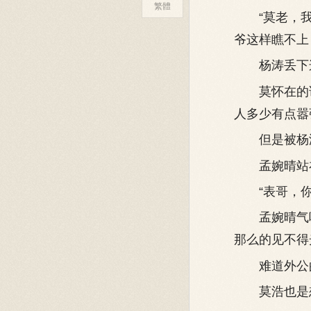
繁體
“莫老，我
爷这样瞧不上
杨涛丢下这
莫怀在的话
人多少有点嚣
但是被杨涛
孟婉晴站在
“表哥，你简
孟婉晴气呼
那么的见不得
难道外公的
莫浩也是想