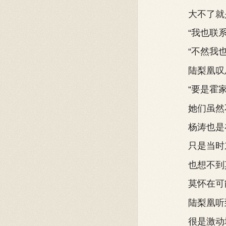
大不了就是
“我也联系了
“不然我也
陆梨凰叹
“要是霍家
她们虽然不
杨涛也是在
只是当时东
也想不到莫
莫怀在可能
陆梨凰听到
很是激动地