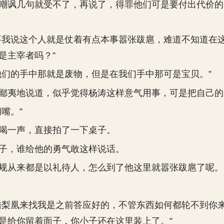
讽几句就受不了，再说了，得罪他们可是要付出代价的
我说这个人就是仗着有点本事嚣张跋扈，难道不知道在
是主宰者吗？”
的手中那就是废物，但是在我们手中那可是宝贝。”
夷地说道，似乎觉得杨涛这样意气用事，可是把自己的
嘴。”
一声，直接拍了一下桌子。
，谁给他的勇气敢这样说话。
从来都是以礼待人，怎么到了他这里就嚣张跋扈了呢。
梨凰来找我是之前答应好的，不管东西如何都轮不到你
是给你留着面子，你小子还在这里装上了。”